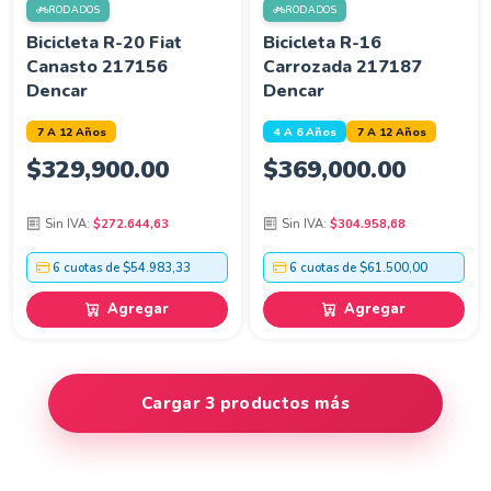
RODADOS
RODADOS
Bicicleta R-20 Fiat
Bicicleta R-16
Canasto 217156
Carrozada 217187
Dencar
Dencar
7 A 12 Años
4 A 6 Años
7 A 12 Años
$
329,900.00
$
369,000.00
Sin IVA:
$272.644,63
Sin IVA:
$304.958,68
6 cuotas de $54.983,33
6 cuotas de $61.500,00
Agregar
Agregar
Cargar 3 productos más