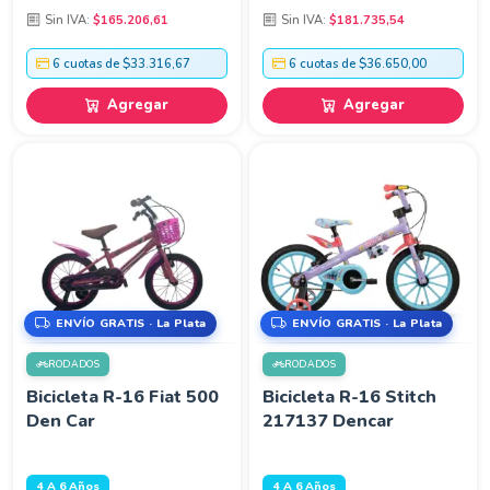
Sin IVA:
$165.206,61
Sin IVA:
$181.735,54
6 cuotas de $33.316,67
6 cuotas de $36.650,00
Agregar
Agregar
ENVÍO GRATIS · La Plata
ENVÍO GRATIS · La Plata
RODADOS
RODADOS
Bicicleta R-16 Fiat 500
Bicicleta R-16 Stitch
Den Car
217137 Dencar
4 A 6 Años
4 A 6 Años