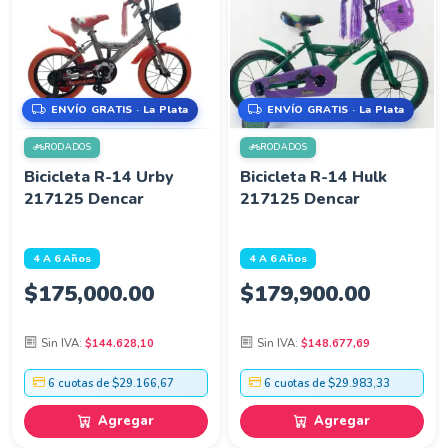
ENVÍO GRATIS · La Plata
ENVÍO GRATIS · La Plata
RODADOS
RODADOS
Bicicleta R-14 Urby
Bicicleta R-14 Hulk
217125 Dencar
217125 Dencar
4 A 6 Años
4 A 6 Años
$
175,000.00
$
179,900.00
Sin IVA:
$144.628,10
Sin IVA:
$148.677,69
6 cuotas de $29.166,67
6 cuotas de $29.983,33
Agregar
Agregar