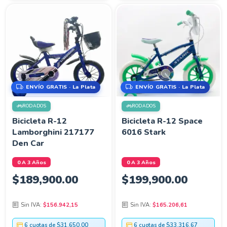
ENVÍO GRATIS · La Plata
ENVÍO GRATIS · La Plata
RODADOS
RODADOS
Bicicleta R-12
Bicicleta R-12 Space
Lamborghini 217177
6016 Stark
Den Car
0 A 3 Años
0 A 3 Años
$
189,900.00
$
199,900.00
Sin IVA:
$156.942,15
Sin IVA:
$165.206,61
6 cuotas de $31.650,00
6 cuotas de $33.316,67