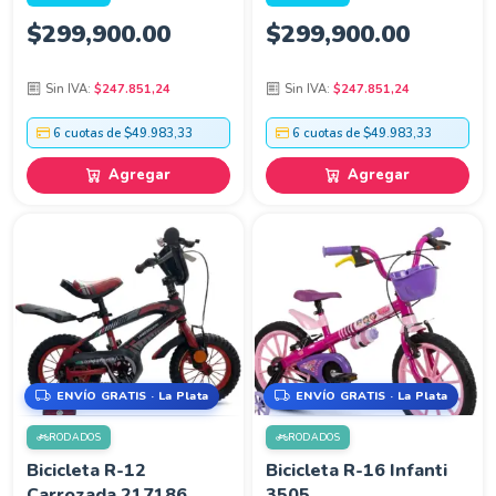
$
299,900.00
$
299,900.00
Sin IVA:
$247.851,24
Sin IVA:
$247.851,24
6 cuotas de $49.983,33
6 cuotas de $49.983,33
Agregar
Agregar
ENVÍO GRATIS · La Plata
ENVÍO GRATIS · La Plata
RODADOS
RODADOS
Bicicleta R-12
Bicicleta R-16 Infanti
Carrozada 217186
3505