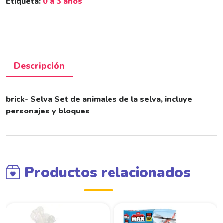
Etiqueta:
0 a 3 años
K
S
E
T
S
Descripción
E
L
V
brick- Selva Set de animales de la selva, incluye
A
personajes y bloques
9
0
3
8
A
Productos relacionados
N
T
E
X