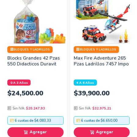
c
a
n
t
i
d
a
BLOQUES Y LADRILLOS
BLOQUES Y LADRILLOS
d
Blocks Grandes 42 Pzas
Max Fire Adventure 265
550 Didacticos Duravit
Pzas Ladrillos 7457 Impo
0 A 3 Años
4 A 6 Años
$
24,500.00
$
39,900.00
Sin IVA:
$20.247,93
Sin IVA:
$32.975,21
6 cuotas de $4.083,33
6 cuotas de $6.650,00
Agregar
Agregar