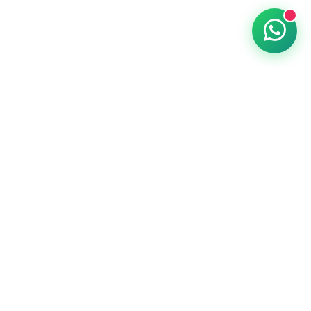
Despierta Sonrisas
Creamos momentos mágicos a través de
juguetes únicos que inspiran, educan y
divierten a niños de todas las edades.
Calle 39 Nro 1466, La Plata, BS AS
ventas@hobbytoys.com.ar
+54 9 2215608027
Lun-Sab 9-20hs