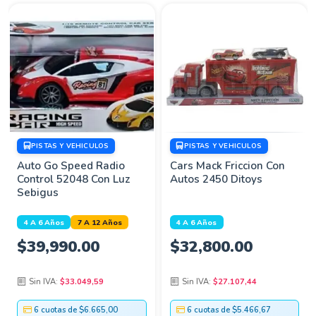
PISTAS Y VEHICULOS
PISTAS Y VEHICULOS
Auto Go Speed Radio
Cars Mack Friccion Con
Control 52048 Con Luz
Autos 2450 Ditoys
Sebigus
4 A 6 Años
7 A 12 Años
4 A 6 Años
$
39,990.00
$
32,800.00
Sin IVA:
$33.049,59
Sin IVA:
$27.107,44
6 cuotas de $6.665,00
6 cuotas de $5.466,67