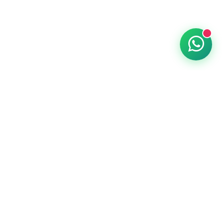
Despierta Sonrisas
Creamos momentos mágicos a través de
juguetes únicos que inspiran, educan y
divierten a niños de todas las edades.
Calle 39 Nro 1466, La Plata, BS AS
ventas@hobbytoys.com.ar
+54 9 2215608027
Lun-Sab 9-20hs